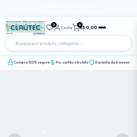
Entregamos para todo o Brasil
Central de Ajuda
Rastrear Pedido
0
0
R$ 0,00
Conta
Compra 100% segura
Pix, cartão e boleto
Garantia de 6 meses
.