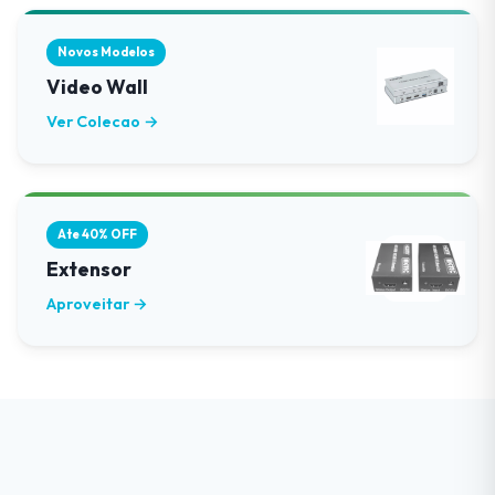
Novos Modelos
Video Wall
Ver Colecao →
Ate 40% OFF
Extensor
Aproveitar →