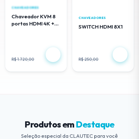
CHAVEADORES
Chaveador KVM 8
CHAVEADORES
portas HDMI 4K +
SWITCH HDMI 8X1
cabos USB - EL308
R$ 488,00
R$ 230,00
R$ 1.720,00
R$ 250,00
Produtos em
Destaque
Seleção especial da CLAUTEC para você