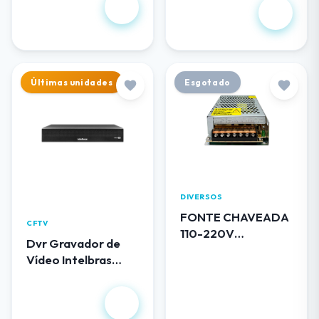
R$ 102,00
1.344,00
Últimas unidades
Esgotado
DIVERSOS
FONTE CHAVEADA
CFTV
110-220V
Dvr Gravador de
BLINDADA 12V 5A
Vídeo Intelbras
0512 LUATEK
MHDX 3116
R$
1.490,00
R$ 50,00