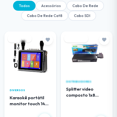
Todos
Acessórios
Cabo De Rede
Cabo De Rede Cat8
Cabo SDI
Destaque
Destaque
DISTRIBUIDORES
Splitter video
DIVERSOS
composto 1x8
Karaokê portátil
(RCA) audio e video
monitor touch 14
EL108AV
polegadas
R$