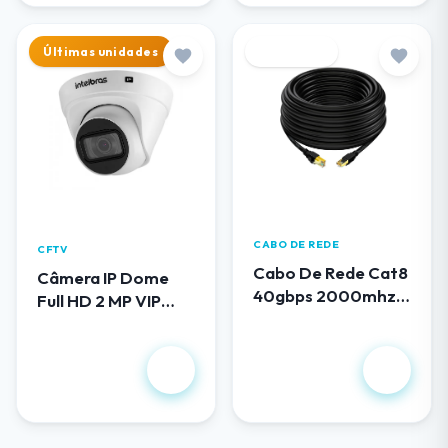
Últimas unidades
Destaque
CABO DE REDE
CFTV
Cabo De Rede Cat8
Câmera IP Dome
40gbps 2000mhz
Full HD 2 MP VIP
100 Metros
1230 D G5
R$ 419,00
R$ 658,00