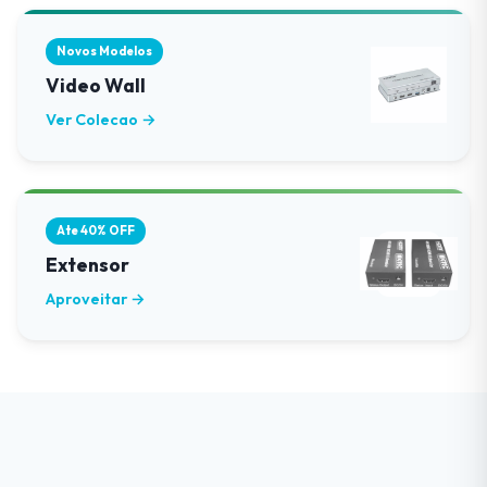
Novos Modelos
Video Wall
Ver Colecao →
Ate 40% OFF
Extensor
Aproveitar →