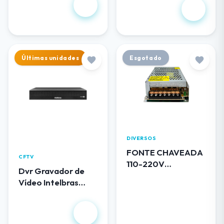
R$ 102,00
1.344,00
Últimas unidades
Esgotado
DIVERSOS
FONTE CHAVEADA
CFTV
110-220V
Dvr Gravador de
BLINDADA 12V 5A
Vídeo Intelbras
0512 LUATEK
MHDX 3116
R$
1.490,00
R$ 50,00