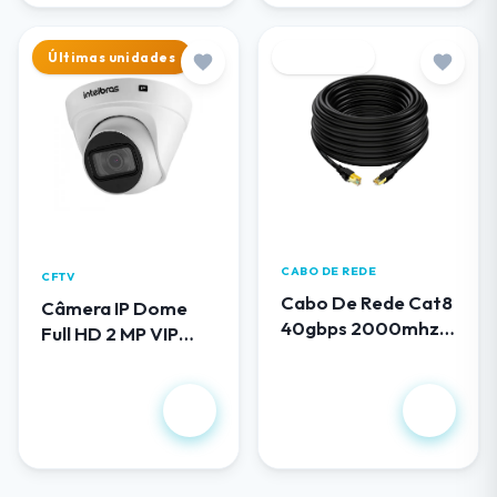
Últimas unidades
Destaque
CABO DE REDE
CFTV
Cabo De Rede Cat8
Câmera IP Dome
40gbps 2000mhz
Full HD 2 MP VIP
100 Metros
1230 D G5
R$ 419,00
R$ 658,00