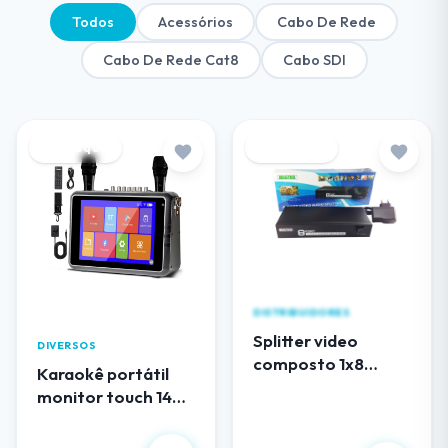
Todos
Acessórios
Cabo De Rede
Cabo De Rede Cat8
Cabo SDI
Destaque
Destaque
DISTRIBUIDORES
Splitter video
DIVERSOS
composto 1x8
Karaokê portátil
(RCA) audio e video
monitor touch 14
EL108AV
polegadas
R$