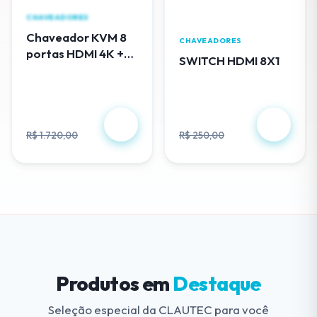
CHAVEADORES
Chaveador KVM 8
CHAVEADORES
portas HDMI 4K +
SWITCH HDMI 8X1
cabos USB - EL308
R$ 488,00
R$ 230,00
R$ 1.720,00
R$ 250,00
Produtos em
Destaque
Seleção especial da CLAUTEC para você