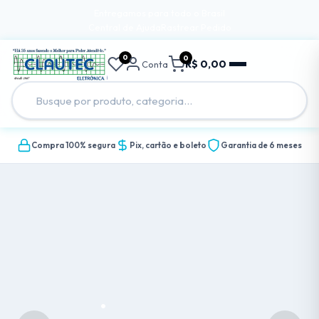
Entregamos para todo o Brasil
Central de Ajuda
Rastrear Pedido
0
0
R$ 0,00
Conta
Compra 100% segura
Pix, cartão e boleto
Garantia de 6 meses
.