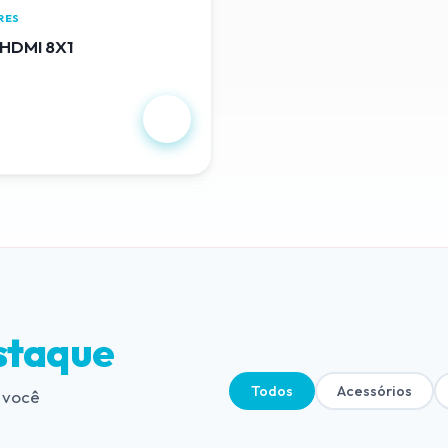
RES
HDMI 8X1
,00
staque
Todos
Acessórios
 você