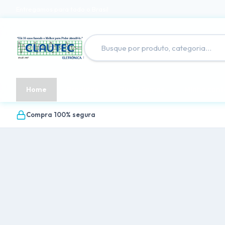
Entregamos para todo o Brasil
Home
Produtos
Quem Somos
Minha cont
Compra 100% segura
.