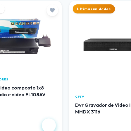
e
Últimas unidades
DORES
 video composto 1x8
dio e video EL108AV
CFTV
Dvr Gravador de Vídeo I
MHDX 3116
,00
R$ 1.490,00