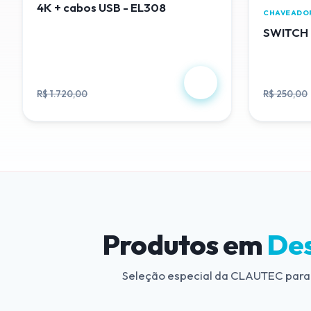
4K + cabos USB - EL308
CHAVEADO
SWITCH 
R$ 488,00
R$ 230
R$ 1.720,00
R$ 250,00
Produtos em
De
Seleção especial da CLAUTEC para