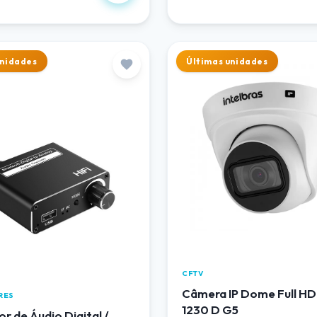
unidades
Últimas unidades
CFTV
Câmera IP Dome Full HD
RES
1230 D G5
r de Áudio Digital /