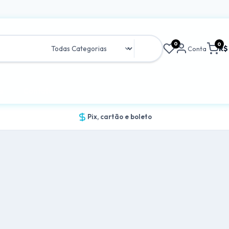
0
0
R$
Conta
a
Contato
Pix, cartão e boleto