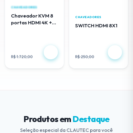
CHAVEADORES
Chaveador KVM 8
CHAVEADORES
portas HDMI 4K +
SWITCH HDMI 8X1
cabos USB - EL308
R$ 488,00
R$ 230,00
R$ 1.720,00
R$ 250,00
Produtos em
Destaque
Seleção especial da CLAUTEC para você