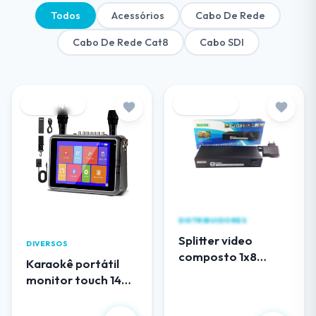
Todos
Acessórios
Cabo De Rede
Cabo De Rede Cat8
Cabo SDI
Destaque
Destaque
DISTRIBUIDORES
Splitter video
DIVERSOS
composto 1x8
Karaokê portátil
(RCA) audio e video
monitor touch 14
EL108AV
polegadas
R$