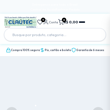
Entregamos para todo o Brasil
Central de Ajuda
Rastrear Pedido
0
0
R$ 0,00
Conta
Compra 100% segura
Pix, cartão e boleto
Garantia de 6 meses
.