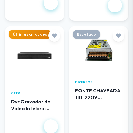
R$ 102,00
1.344,00
Últimas unidades
Esgotado
DIVERSOS
FONTE CHAVEADA
CFTV
110-220V
Dvr Gravador de
BLINDADA 12V 5A
Vídeo Intelbras
0512 LUATEK
MHDX 3116
R$
1.490,00
R$ 50,00