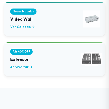
Novos Modelos
Video Wall
Ver Colecao →
Ate 40% OFF
Extensor
Aproveitar →