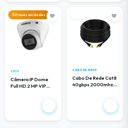
Últimas unidades
Destaque
CABO DE REDE
CFTV
Cabo De Rede Cat8
Câmera IP Dome
40gbps 2000mhz
Full HD 2 MP VIP
100 Metros
1230 D G5
R$ 419,00
R$ 658,00