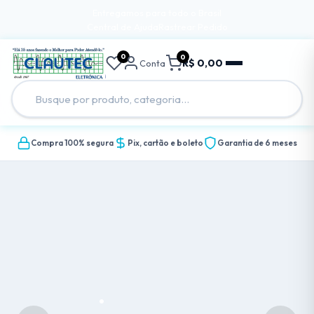
Entregamos para todo o Brasil
Central de Ajuda
Rastrear Pedido
0
0
R$ 0,00
Conta
Compra 100% segura
Pix, cartão e boleto
Garantia de 6 meses
.