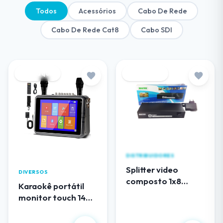
Todos
Acessórios
Cabo De Rede
Cabo De Rede Cat8
Cabo SDI
Destaque
Destaque
DISTRIBUIDORES
Splitter video
DIVERSOS
composto 1x8
Karaokê portátil
(RCA) audio e video
monitor touch 14
EL108AV
polegadas
R$