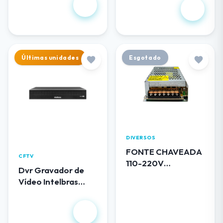
R$ 102,00
1.344,00
Últimas unidades
Esgotado
DIVERSOS
FONTE CHAVEADA
CFTV
110-220V
Dvr Gravador de
BLINDADA 12V 5A
Vídeo Intelbras
0512 LUATEK
MHDX 3116
R$
1.490,00
R$ 50,00