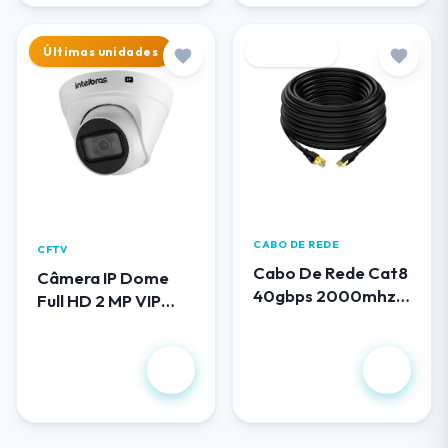
Últimas unidades
Destaque
CABO DE REDE
CFTV
Cabo De Rede Cat8
Câmera IP Dome
40gbps 2000mhz
Full HD 2 MP VIP
100 Metros
1230 D G5
R$ 419,00
R$ 658,00