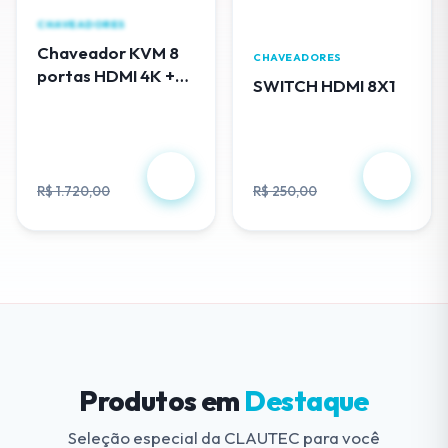
CHAVEADORES
Chaveador KVM 8
CHAVEADORES
portas HDMI 4K +
SWITCH HDMI 8X1
cabos USB - EL308
R$ 488,00
R$ 230,00
R$ 1.720,00
R$ 250,00
Produtos em
Destaque
Seleção especial da CLAUTEC para você