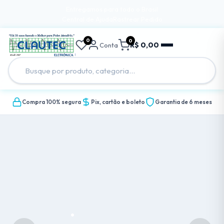
Entregamos para todo o Brasil
Central de Ajuda
Rastrear Pedido
0
0
R$ 0,00
Conta
Compra 100% segura
Pix, cartão e boleto
Garantia de 6 meses
.