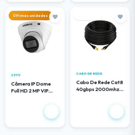
Últimas unidades
Destaque
CABO DE REDE
CFTV
Cabo De Rede Cat8
Câmera IP Dome
40gbps 2000mhz
Full HD 2 MP VIP
100 Metros
1230 D G5
R$ 419,00
R$ 658,00