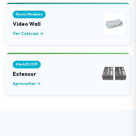
Novos Modelos
Video Wall
Ver Colecao →
Ate 40% OFF
Extensor
Aproveitar →