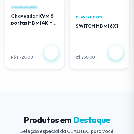
CHAVEADORES
Chaveador KVM 8
CHAVEADORES
portas HDMI 4K +
SWITCH HDMI 8X1
cabos USB - EL308
R$ 488,00
R$ 230,00
R$ 1.720,00
R$ 250,00
Produtos em
Destaque
Seleção especial da CLAUTEC para você