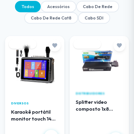
Todos
Acessórios
Cabo De Rede
Cabo De Rede Cat8
Cabo SDI
Destaque
Destaque
DISTRIBUIDORES
Splitter video
DIVERSOS
composto 1x8
Karaokê portátil
(RCA) audio e video
monitor touch 14
EL108AV
polegadas
R$