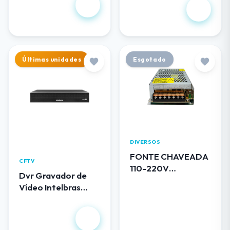
R$ 102,00
1.344,00
Últimas unidades
Esgotado
DIVERSOS
FONTE CHAVEADA
CFTV
110-220V
Dvr Gravador de
BLINDADA 12V 5A
Vídeo Intelbras
0512 LUATEK
MHDX 3116
R$
1.490,00
R$ 50,00