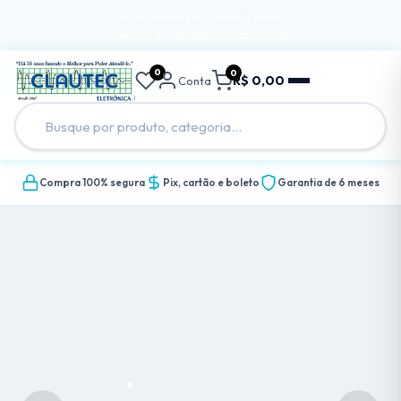
Entregamos para todo o Brasil
Central de Ajuda
Rastrear Pedido
0
0
R$ 0,00
Conta
Compra 100% segura
Pix, cartão e boleto
Garantia de 6 meses
.