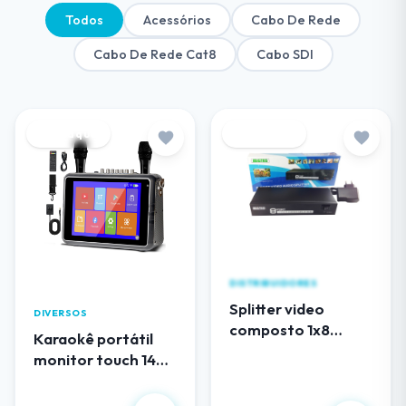
Todos
Acessórios
Cabo De Rede
Cabo De Rede Cat8
Cabo SDI
Destaque
Destaque
DISTRIBUIDORES
Splitter video
DIVERSOS
composto 1x8
Karaokê portátil
(RCA) audio e video
monitor touch 14
EL108AV
polegadas
R$