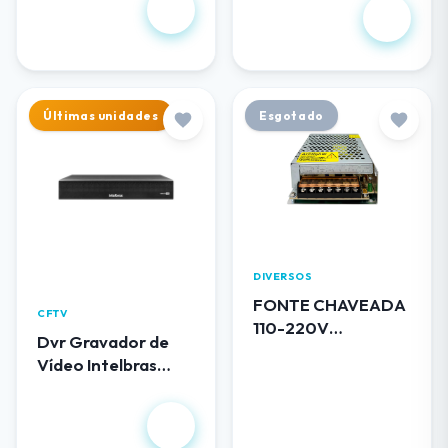
R$ 102,00
1.344,00
Últimas unidades
Esgotado
DIVERSOS
FONTE CHAVEADA
CFTV
110-220V
Dvr Gravador de
BLINDADA 12V 5A
Vídeo Intelbras
0512 LUATEK
MHDX 3116
R$
1.490,00
R$ 50,00