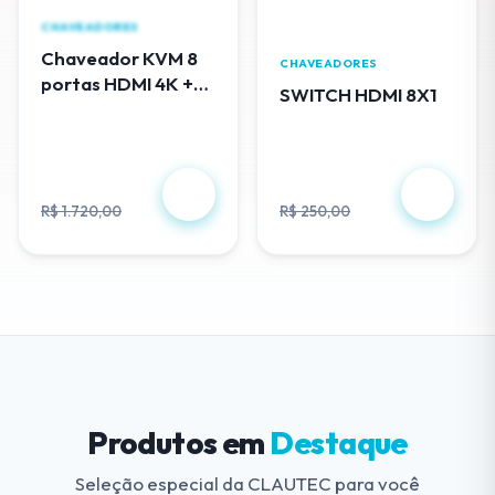
CHAVEADORES
Chaveador KVM 8
CHAVEADORES
portas HDMI 4K +
SWITCH HDMI 8X1
cabos USB - EL308
R$ 488,00
R$ 230,00
R$ 1.720,00
R$ 250,00
Produtos em
Destaque
Seleção especial da CLAUTEC para você