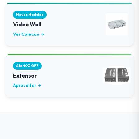
Novos Modelos
Video Wall
Ver Colecao →
Ate 40% OFF
Extensor
Aproveitar →