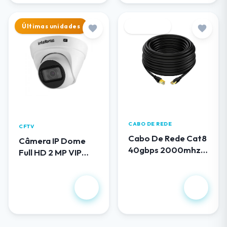
Últimas unidades
Destaque
CABO DE REDE
CFTV
Cabo De Rede Cat8
Câmera IP Dome
40gbps 2000mhz
Full HD 2 MP VIP
100 Metros
1230 D G5
R$ 419,00
R$ 658,00