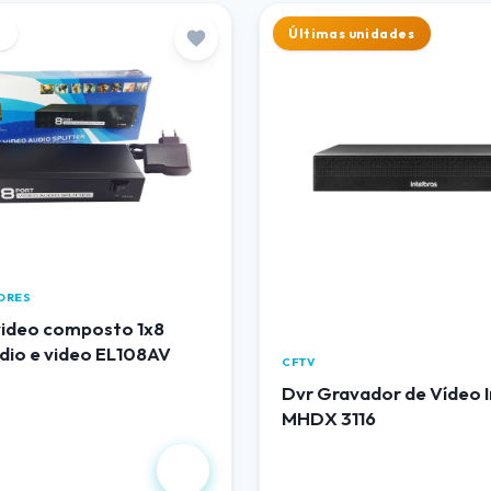
e
Últimas unidades
DORES
 video composto 1x8
dio e video EL108AV
CFTV
Dvr Gravador de Vídeo I
MHDX 3116
,00
R$ 1.490,00