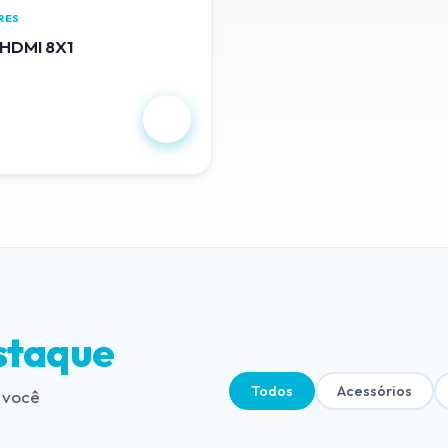
RES
HDMI 8X1
,00
staque
Todos
Acessórios
 você