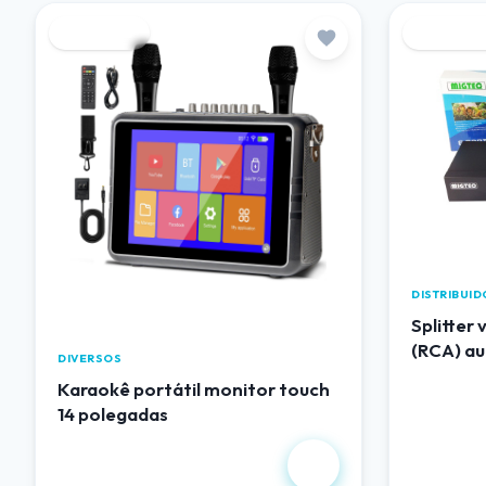
Destaque
Destaqu
DISTRIBUI
Splitter
(RCA) au
DIVERSOS
Karaokê portátil monitor touch
14 polegadas
R$ 1.344,00
R$ 102