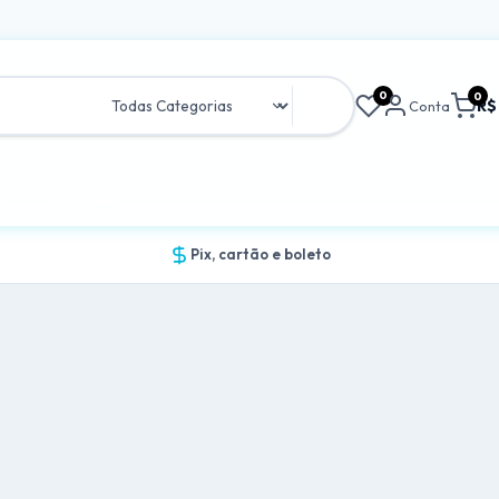
0
0
R$
Conta
a
Contato
Pix, cartão e boleto