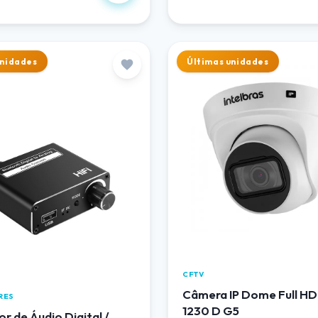
unidades
Últimas unidades
CFTV
Câmera IP Dome Full HD
RES
1230 D G5
r de Áudio Digital /