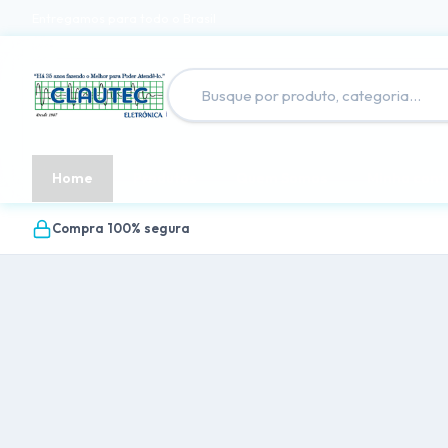
Entregamos para todo o Brasil
Home
Produtos
Quem Somos
Minha cont
Compra 100% segura
.