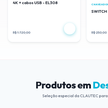
4K + cabos USB - EL308
CHAVEADO
SWITCH 
R$ 488,00
R$ 230
R$ 1.720,00
R$ 250,00
Produtos em
De
Seleção especial da CLAUTEC para