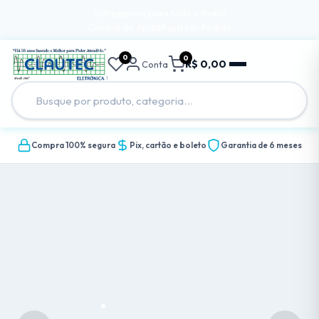
Entregamos para todo o Brasil
Central de Ajuda
Rastrear Pedido
0
0
R$ 0,00
Conta
Compra 100% segura
Pix, cartão e boleto
Garantia de 6 meses
.