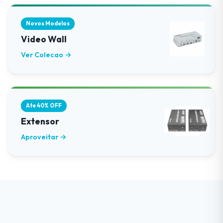
Novos Modelos
Video Wall
Ver Colecao →
Ate 40% OFF
Extensor
Aproveitar →