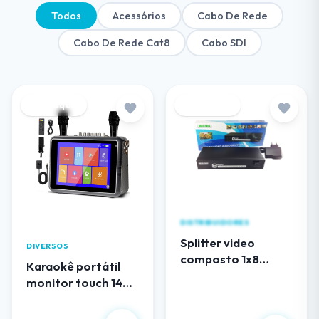
Todos
Acessórios
Cabo De Rede
Cabo De Rede Cat8
Cabo SDI
Destaque
Destaque
DISTRIBUIDORES
Splitter video
DIVERSOS
composto 1x8
Karaokê portátil
(RCA) audio e video
monitor touch 14
EL108AV
polegadas
R$