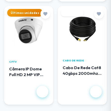
Últimas unidades
Destaque
CABO DE REDE
CFTV
Cabo De Rede Cat8
Câmera IP Dome
40gbps 2000mhz
Full HD 2 MP VIP
100 Metros
1230 D G5
R$ 419,00
R$ 658,00