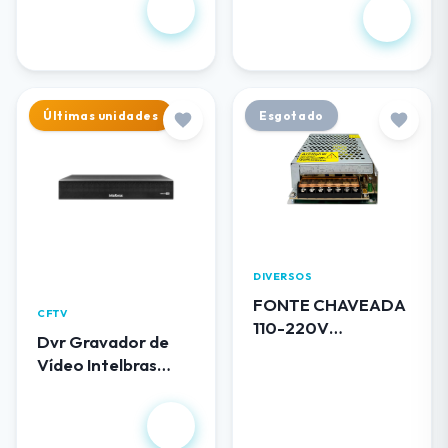
R$ 102,00
1.344,00
Últimas unidades
Esgotado
DIVERSOS
FONTE CHAVEADA
CFTV
110-220V
Dvr Gravador de
BLINDADA 12V 5A
Vídeo Intelbras
0512 LUATEK
MHDX 3116
R$
1.490,00
R$ 50,00