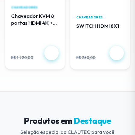
CHAVEADORES
Chaveador KVM 8
CHAVEADORES
portas HDMI 4K +
SWITCH HDMI 8X1
cabos USB - EL308
R$ 488,00
R$ 230,00
R$ 1.720,00
R$ 250,00
Produtos em
Destaque
Seleção especial da CLAUTEC para você