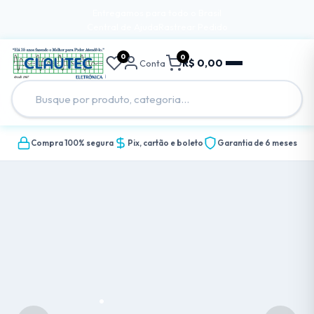
Entregamos para todo o Brasil
Central de Ajuda
Rastrear Pedido
0
0
R$ 0,00
Conta
Compra 100% segura
Pix, cartão e boleto
Garantia de 6 meses
.