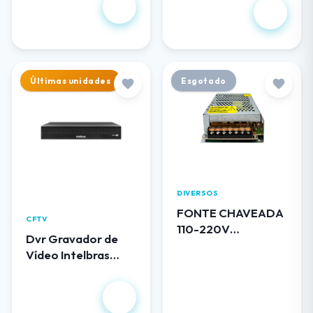
R$ 102,00
1.344,00
Últimas unidades
Esgotado
DIVERSOS
FONTE CHAVEADA
CFTV
110-220V
Dvr Gravador de
BLINDADA 12V 5A
Vídeo Intelbras
0512 LUATEK
MHDX 3116
R$
1.490,00
R$ 50,00