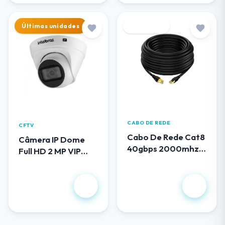
Últimas unidades
Destaque
CABO DE REDE
CFTV
Cabo De Rede Cat8
Câmera IP Dome
40gbps 2000mhz
Full HD 2 MP VIP
100 Metros
1230 D G5
R$ 419,00
R$ 658,00