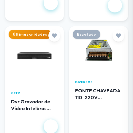
R$ 102,00
1.344,00
Últimas unidades
Esgotado
DIVERSOS
FONTE CHAVEADA
CFTV
110-220V
Dvr Gravador de
BLINDADA 12V 5A
Vídeo Intelbras
0512 LUATEK
MHDX 3116
R$
1.490,00
R$ 50,00