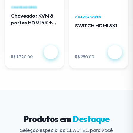
CHAVEADORES
Chaveador KVM 8
CHAVEADORES
portas HDMI 4K +
SWITCH HDMI 8X1
cabos USB - EL308
R$ 488,00
R$ 230,00
R$ 1.720,00
R$ 250,00
Produtos em
Destaque
Seleção especial da CLAUTEC para você