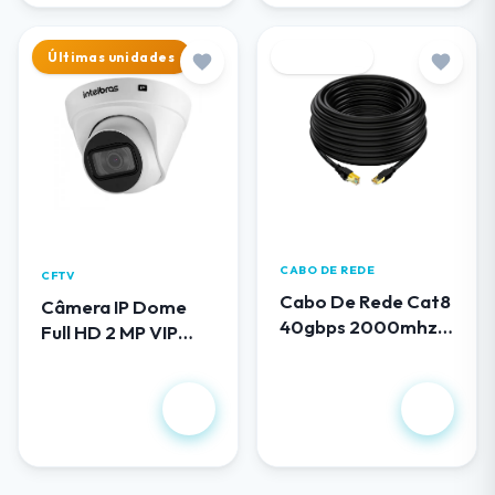
Últimas unidades
Destaque
CABO DE REDE
CFTV
Cabo De Rede Cat8
Câmera IP Dome
40gbps 2000mhz
Full HD 2 MP VIP
100 Metros
1230 D G5
R$ 419,00
R$ 658,00