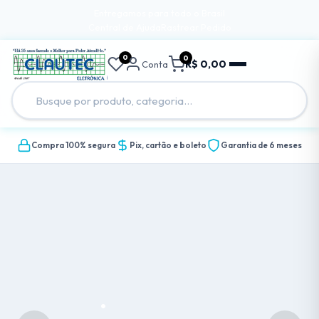
Entregamos para todo o Brasil
Central de Ajuda
Rastrear Pedido
0
0
R$ 0,00
Conta
Compra 100% segura
Pix, cartão e boleto
Garantia de 6 meses
.