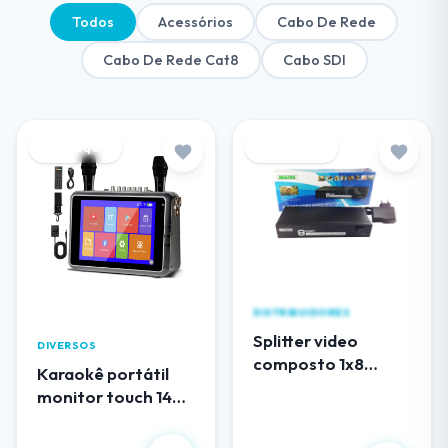
Todos
Acessórios
Cabo De Rede
Cabo De Rede Cat8
Cabo SDI
Destaque
Destaque
DISTRIBUIDORES
Splitter video
DIVERSOS
composto 1x8
Karaokê portátil
(RCA) audio e video
monitor touch 14
EL108AV
polegadas
R$