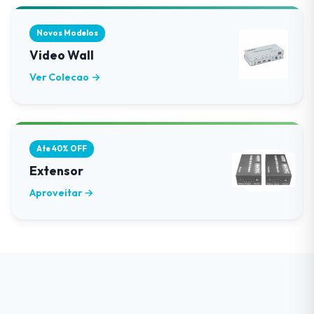
Novos Modelos
Video Wall
Ver Colecao →
Ate 40% OFF
Extensor
Aproveitar →